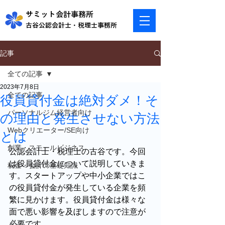
​サミット会計事務所
​古谷公認会計士・税理士事務所
記事
全ての記事
2023年7月8日
全ての記事
役員貸付金は絶対ダメ！そ
パーソナルジム経営者向け
の理由と発生させない方法
Webクリエーター/SE向け
とは
創業・スモールビジネス
公認会計士・税理士の古谷です。今回
は役員貸付金について説明していきま
税金・会計の基礎知識
す。スタートアップや中小企業ではこ
の役員貸付金が発生している企業を頻
繁に見かけます。役員貸付金は様々な
面で悪い影響を及ぼしますので注意が
必要です。