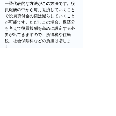
一番代表的な方法がこの方法です。役
員報酬の中から毎月返済していくこと
で役員貸付金の額は減らしていくこと
が可能です。ただしこの場合、返済分
も考えて役員報酬を高めに設定する必
要が出てきますので、所得税や住民
税、社会保険料などの負担は増しま
す。
・役員所有の資産を法人に売却する
もう一つの方法としては役員が所有す
る資産を法人に売却することも考えら
れます。例えば土地や建物、車などの
資産を法人に売却し、その売却代金で
会社に返済を行うという方法です。こ
の場合、不動産などは会社から法人に
名義変更するための移転登記が必要で
あることや、資産を売った役員側で売