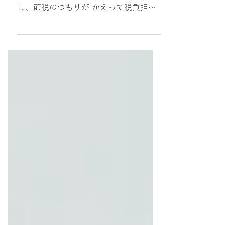
はじめに 「少しでも税金を減らした
い」と考えるのは当然のこと。 しか
し、節税のつもりが かえって税負担を
増やしたり、資金繰りを悪化させたり
するケースは少なくありません。 ここ
では、税理士としてたくさんのお客様の
節税相談に乗ってきた私がこれまで見て
きた事業者が陥りがちなNG...